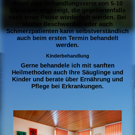
Regel eine Behandlungsserie von 5-10
Sitzungen angezeigt, die gegebenenfalls
nach einer Pause wiederholt werden. Bei
akuten Beschwerden oder auch
Schmerzpatienten kann selbstverständlich
auch beim ersten Termin behandelt
werden.
Kinderbehandlung
Gerne behandele ich mit sanften
Heilmethoden auch Ihre Säuglinge und
Kinder und berate über Ernährung und
Pflege bei Erkrankungen.