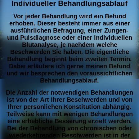
Individueller Behandlungsablauf
Vor jeder Behandlung wird ein Befund
erhoben. Dieser besteht immer aus einer
ausführlichen Befragung, einer Zungen-
und Pulsdiagnose oder einer individuellen
Blutanalyse, je nachdem welche
Beschwerden Sie haben. Die eigentliche
Behandlung beginnt beim zweiten Termin.
Dabei erläutere ich gerne meinen Befund
und wir besprechen den voraussichtlichen
Behandlungsablauf.
Die Anzahl der notwendigen Behandlungen
ist von der Art Ihrer Beschwerden und von
Ihrer persönlichen Konstitution abhängig.
Teilweise kann mit wenigen Behandlungen
eine erhebliche Besserung erzielt werden.
Bei der Behandlung von chronischen oder
wiederkehrenden Beschwerden ist in der