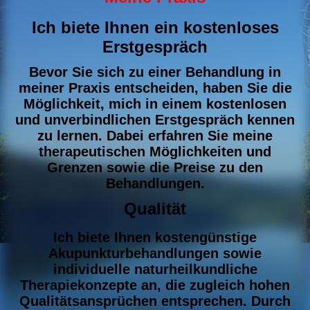
Ich biete Ihnen ein kostenloses
Erstgespräch
Bevor Sie sich zu einer Behandlung in
meiner Praxis entscheiden, haben Sie die
Möglichkeit, mich in einem kostenlosen
und unverbindlichen Erstgespräch kennen
zu lernen. Dabei erfahren Sie meine
therapeutischen Möglichkeiten und
Grenzen sowie die Preise zu den
Behandlungen.
Qualität
Ich biete Ihnen kostengünstige
Akupunkturbehandlungen sowie
individuelle naturheilkundliche
Therapiekonzepte an, die zugleich hohen
Qualitätsansprüchen entsprechen.
Durch