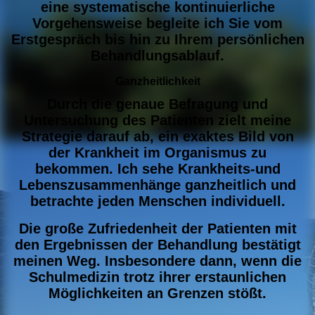
eine systematische kontinuierliche
Vorgehensweise begleite ich Sie vom
Erstgespräch bis hin zu Ihrem persönlichen
Behandlungsablauf.
Ganzheitlichkeit
Durch die genaue Befragung und
Untersuchung des Patienten zielt meine
Strategie darauf ab, ein exaktes Bild von
der Krankheit im Organismus zu
bekommen. Ich sehe Krankheits-und
Lebenszusammenhänge ganzheitlich und
betrachte jeden Menschen individuell.
Die große Zufriedenheit der Patienten mit
den Ergebnissen der Behandlung bestätigt
meinen Weg. Insbesondere dann, wenn die
Schulmedizin trotz ihrer erstaunlichen
Möglichkeiten an Grenzen stößt.